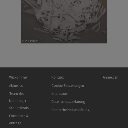
Hauptnavigation
Fußbereichsmenü
Benutzermen
Willkommen
Kontakt
Anmelden
Aktuelles
Cookie-Einstellungen
Team des
Impressum
Nürnberger
Datenschutzerklärung
Schulreferats
Barrierefreiheitserklärung
Formulare &
Anträge