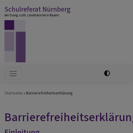
Direkt
Schulreferat Nürnberg
zum
der Evang.-Luth. Landeskirche in Bayern
Inhalt
Hauptnavigation
Startseite
Barrierefreiheitserklärung
Barrierefreiheitserklärun
Einleitung