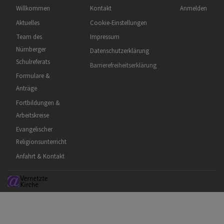
Hauptnavigation
Fußbereichsmenü
Benutzermen
Willkommen
Kontakt
Anmelden
Aktuelles
Cookie-Einstellungen
Team des
Impressum
Nürnberger
Datenschutzerklärung
Schulreferats
Barrierefreiheitserklärung
Formulare &
Anträge
Fortbildungen &
Arbeitskreise
Evangelischer
Religionsunterricht
Anfahrt & Kontakt