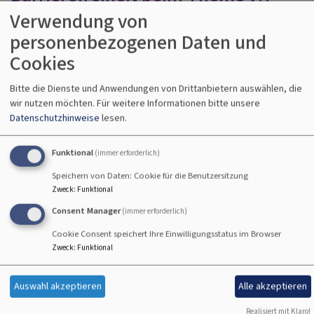
Philippus next
Verwendung von
personenbezogenen Daten und
Hier den Text für vk_blockly einfügen.
Cookies
Nicht barrierefreie Inhalte
Bitte die Dienste und Anwendungen von Drittanbietern auswählen, die
wir nutzen möchten.
Für weitere Informationen bitte unsere
Die nachstehend aufgeführten Inhalte sind aus den
Datenschutzhinweise
lesen.
folgenden Gründen nicht barrierefrei:
Funktional
(immer erforderlich)
Barrieren Melden, Feedback und
Speichern von Daten: Cookie für die Benutzersitzung
Zweck
:
Funktional
Kontaktangaben
Consent Manager
(immer erforderlich)
Sind Ihnen Barrieren beim Zugang zu Inhalten auf
Cookie Consent speichert Ihre Einwilligungsstatus im Browser
schulreferat-n.de aufgefallen? Dann können Sie sich
Zweck
:
Funktional
gerne bei uns melden. Wir freuen uns auf Ihr Feedback
und bemühen uns, die gemeldeten Barrieren in Rahmen
Auswahl akzeptieren
Alle akzeptieren
der technischen und wirtschaftlichen Möglichkeiten
schnellstmöglich zu beheben. Bitte teilen Sie uns mit,
Realisiert mit Klaro!